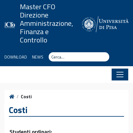
Vai al contenuto
Master CFO
Direzione
Amministrazione,
Finanza e
Controllo
Cerca
Cerca
DOWNLOAD
NEWS
Home
Costi
Costi
Studenti ordinari: