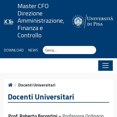
Vai al contenuto
Master CFO
Direzione
Amministrazione,
Finanza e
Controllo
Cerca
Cerca
DOWNLOAD
NEWS
Home
Docenti Universitari
Docenti Universitari
Prof. Roberto Barontini –
Professore Ordinario,